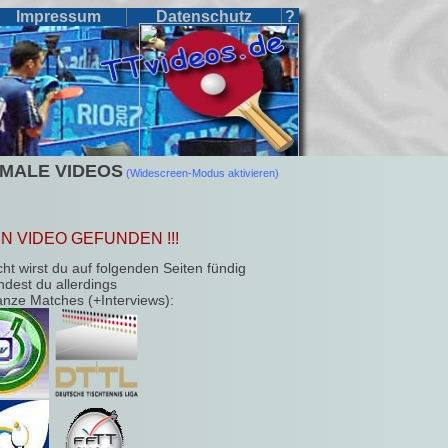
Impressum
Datenschutz
?
MALE VIDEOS
(Widescreen-Modus aktivieren)
EIN VIDEO GEFUNDEN !!!
icht wirst du auf folgenden Seiten fündig
indest du allerdings
nze Matches (+Interviews):