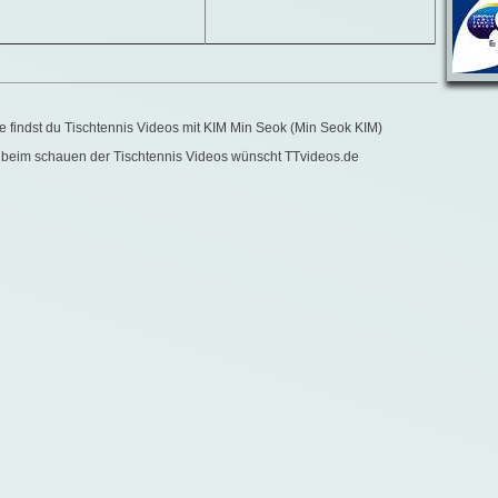
te findst du Tischtennis Videos mit KIM Min Seok (Min Seok KIM)
 beim schauen der Tischtennis Videos wünscht TTvideos.de