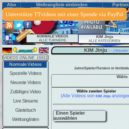
Abo
Weltrangliste einbinden
Partne
Unterstütze TTvideos mit einer Spende via PayPal
NORMALE VIDEOS
KIM Jinju
ALLE TURNIERE
ALLE KATEGORIEN
KIM Jinju
----
(Aktueller
VIDEOS ONLINE: 15911
Normale Videos
Jahre/Spieler/Turniere in Verbindu
Spezielle Videos
Wähle 
Neueste Videos
Wähle zweiten Spieler
Zufälliges Video
(Alle Videos von
anzeige
KIM Jinju
Live Streams
Gästebuch
Einen Spieler
auswählen
Weltranglisten