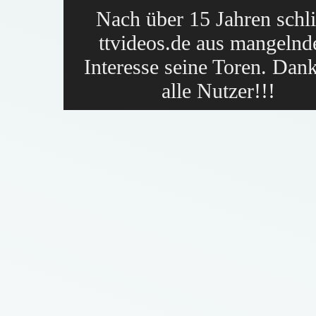
Nach über 15 Jahren schli
ttvideos.de aus mangeln
Interesse seine Toren. Dan
alle Nutzer!!!