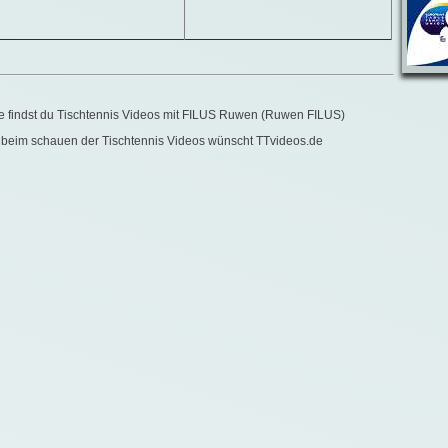
te findst du Tischtennis Videos mit FILUS Ruwen (Ruwen FILUS)
 beim schauen der Tischtennis Videos wünscht TTvideos.de