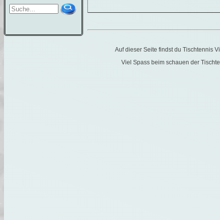
Auf dieser Seite findst du Tischtenni
Viel Spass beim schauen der Tischt