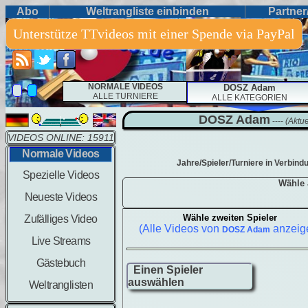
Abo
Weltrangliste einbinden
Partne
Unterstütze TTvideos mit einer Spende via PayPal
NORMALE VIDEOS
DOSZ Adam
ALLE TURNIERE
ALLE KATEGORIEN
DOSZ Adam
----
(Aktue
VIDEOS ONLINE: 15911
Normale Videos
Jahre/Spieler/Turniere in Verbindu
Spezielle Videos
Wähle 
Neueste Videos
Wähle zweiten Spieler
Zufälliges Video
(Alle Videos von
anzeig
DOSZ Adam
Live Streams
Gästebuch
Einen Spieler
auswählen
Weltranglisten