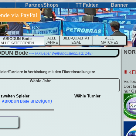
Partner/Shops
TT Fakten
Banner
ende via PayPal
ALLE
BILD-QUALITÄT
ALLE
ABIODUN Bode
JAHRE
EGAL
MATCHES
ALLE KATEGORIEN
NOR
ODUN Bode
----
(Aktueller Weltranglistenplatz: 148)
ieler/Turniere in Verbindung mit den Filtereinstellungen:
!!! K
Wähle Jahr
Vielle
Dort f
nur Ga
zweiten Spieler
Wähle Turnier
n
anzeigen)
ABIODUN Bode