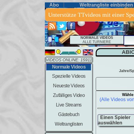
Abo
Weltrangliste einbinden
Unterstütze TTvideos mit einer Sp
NORMALE VIDEOS
ALLE TURNIERE
ABI
VIDEOS ONLINE: 15911
Normale Videos
Jahre/Sp
Spezielle Videos
Neueste Videos
Wähle 
Zufälliges Video
(Alle Videos vo
Live Streams
Gästebuch
Einen Spieler
auswählen
Weltranglisten