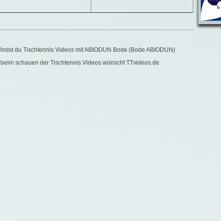
e findst du Tischtennis Videos mit ABIODUN Bode (Bode ABIODUN)
 beim schauen der Tischtennis Videos wünscht TTvideos.de